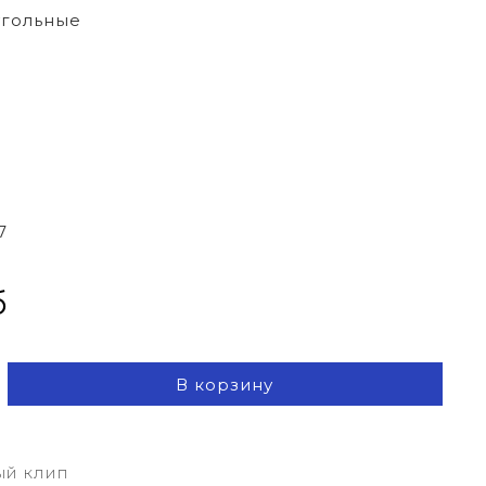
гольные
7
б
В корзину
ый клип