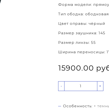
Форма модели:
прямоу
Тип ободка:
ободковая
Цвет оправы:
чёрный
Размер заушника:
145
Размер линзы:
55
Ширина переносицы:
1
15900.00 ру
-
+
Особенность:
+ темн