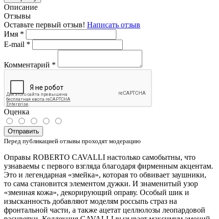
Описание
Отзывы
Оставьте первый отзыв!
Написать отзыв
Имя
*
E-mail
*
Комментарий
*
Оценка
Отправить
Перед публикацией отзывы проходят модерацию
Оправы ROBERTO CAVALLI настолько самобытны, что
узнаваемы с первого взгляда благодаря фирменным акцентам.
Это и легендарная «змейка», которая то обвивает заушники,
то сама становится элементом дужки. И знаменитый узор
«змеиная кожа», декорирующий оправу. Особый шик и
изысканность добавляют моделям россыпь страз на
фронтальной части, а также ацетат целлюлозы леопардовой
расцветки. Коллекция CAVALLI вызывает максимум эмоций